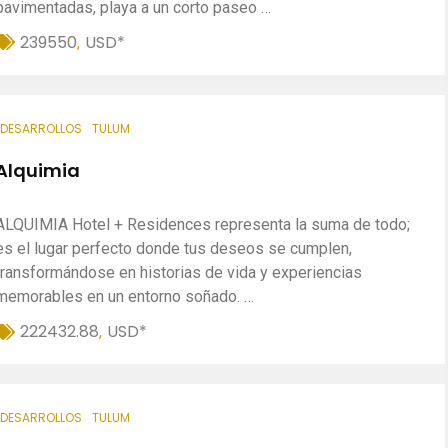
pavimentadas, playa a un corto paseo …
239550
USD*
,
DESARROLLOS
TULUM
Alquimia
ALQUIMIA Hotel + Residences representa la suma de todo;
es el lugar perfecto donde tus deseos se cumplen,
transformándose en historias de vida y experiencias
memorables en un entorno soñado. …
222432.88
USD*
,
DESARROLLOS
TULUM