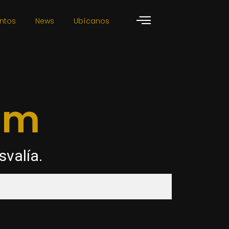
ntos
News
Ubícanos
lum
svalía.