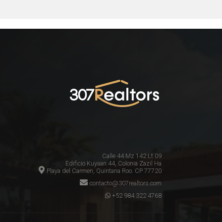
Calle 44 Mz 142 Lt 09
Edificio Kuyaan 44, Colonia Zazil Ha
Playa del Carmen, Quintana Roo. CP 77720
contacto@307realtors.com
+52 984 322 4768