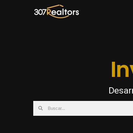
In
Desarr