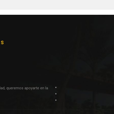
ES
dad, queremos apoyarte en la