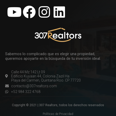
Sabemos lo complicado que es elegir una propiedad,
queremos apoyarte en la búsqueda de tu inversión ideal.
Calle 44 Mz 142 Lt 09
Edificio Kuyaan 44, Colonia Zazil Ha
Playa del Carmen, Quintana Roo. CP 77720
contacto@307realtors.com
+52 984 322 4768
Copyright © 2021 | 307 Realtors, todos los derechos reservados
Políticas de Privacidad