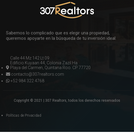
Sabemos lo complicado que es elegir una propiedad,
queremos apoyarte en la búsqueda de tu inversión ideal.
Calle 44 Mz 142 Lt 09
Edificio Kuyaan 44, Colonia Zazil Ha
Playa del Carmen, Quintana Roo. CP 77720
contacto@307realtors.com
+52 984 322 4768
Copyright © 2021 | 307 Realtors, todos los derechos reservados
Políticas de Privacidad