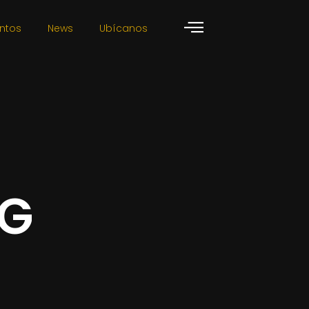
ntos
News
Ubícanos
OG